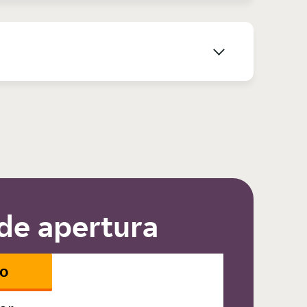
de apertura
io