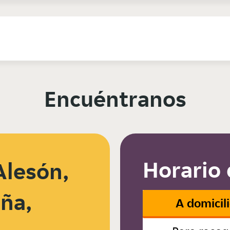
Encuéntranos
Horario 
Alesón,
ña,
A domicil