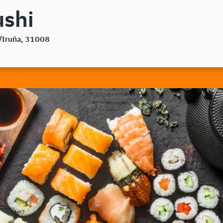
ushi
a/Iruña, 31008