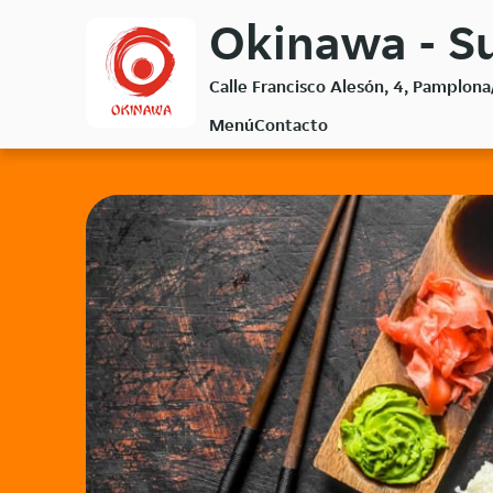
Volver
Okinawa - S
al
menú
Calle Francisco Alesón, 4, Pamplon
principal
Menú
Contacto